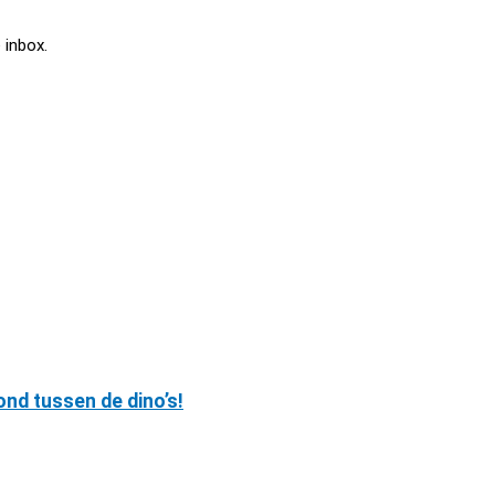
 inbox.
ond tussen de dino’s!