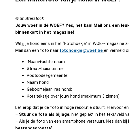
© Shutterstock
Jouw woef in dé WOEF? Yes, het kan! Mail ons een leuk
binnenkort in het magazine!
Wil jij je hond eens in het “Fotohoekje” in WOEF-magazine z
Mail dan een foto naar
fotohoekje@woef.be
en vermeld o
Naam+achternaam:
Straat+huisnummer:
Postcode+gemeente:
Naam hond:
Geboortejaar+ras hond:
Kort tekstje over jouw hond (maximum 3 zinnen):
Let erop dat je de foto in hoge resolutie stuurt. Hiervoor enk
–
Stuur de foto als bijlage
, niet geplakt in het tekstveld v
– Als je de foto van een smartphone verstuurt, kies dan bi
bestandsgrootte’
.