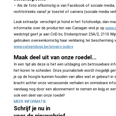
– Als de foto afkomstig is van Facebook of sociale media,
rechtstreeks vanaf je toestel of camera (sociale media verk
Leuk extraatje: verschijnt je hond in het fotohoekje, dan 
informatie over de producten van Canagan vind je op
www.c
wedstrijd geef je aan CnD bv, Stokerijstraat 25A/2, 2110 
gebruiken overeenkomstig haar verklaring ter bescherming
www.catsendogs.be/privacy-policy
Maak deel uit van onze roedel...
In een tijd als deze is het een uitdaging om betrouwbare in
het koren te scheiden. Onze journalistiek wordt mogelijk ge
je op de hoogte kunnen houden van alles wat er gebeurt in d
kracht achter onze verrassende verhalen en onmisbare info
vandaag nog door een abonnement te nemen en krijg er e
ook een deel van onze roedel!
MEER INFORMATIE
Schrijf je nu in
voor de nieuwsbrief