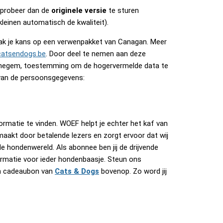
 probeer dan de
originele versie
te sturen
leinen automatisch de kwaliteit).
maak je kans op een verwenpakket van Canagan. Meer
atsendogs.be
. Door deel te nemen aan deze
Wijnegem, toestemming om de hogervermelde data te
 van de persoonsgegevens:
formatie te vinden. WOEF helpt je echter het kaf van
maakt door betalende lezers en zorgt ervoor dat wij
e hondenwereld. Als abonnee ben jij de drijvende
rmatie voor ieder hondenbaasje. Steun ons
en cadeaubon van
Cats & Dogs
bovenop. Zo word jij