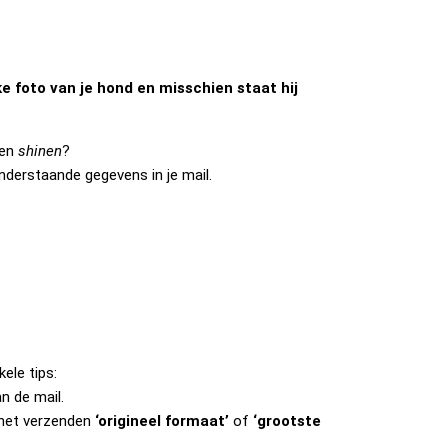
e foto van je hond en misschien staat hij
ien
shinen
?
nderstaande gegevens in je mail.
ele tips:
an de mail.
j het verzenden
‘origineel formaat’
of
‘grootste